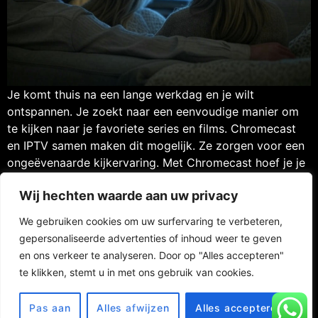
Je komt thuis na een lange werkdag en je wilt
ontspannen. Je zoekt naar een eenvoudige manier om
te kijken naar je favoriete series en films. Chromecast
en IPTV samen maken dit mogelijk. Ze zorgen voor een
ongeëvenaarde kijkervaring. Met Chromecast hoef je je
geen zorgen te maken over schijven of hoge kosten.
Wij hechten waarde aan uw privacy
IPTV geeft […]
We gebruiken cookies om uw surfervaring te verbeteren,
gepersonaliseerde advertenties of inhoud weer te geven
en ons verkeer te analyseren. Door op "Alles accepteren"
Contact
FAQ
Privacy Policy
te klikken, stemt u in met ons gebruik van cookies.
Website Terms of Use
RETURN POLICY
© 2025 Totaaliptv / Address : Aelbert Cuypstraat 14, 7944 CL
Pas aan
Alles afwijzen
Alles accepteren