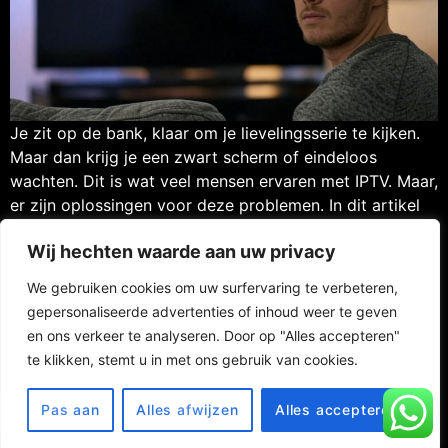
Je zit op de bank, klaar om je lievelingsserie te kijken.
Maar dan krijg je een zwart scherm of eindeloos
wachten. Dit is wat veel mensen ervaren met IPTV. Maar,
er zijn oplossingen voor deze problemen. In dit artikel
deel ik mijn ervaringen. Ik wil je helpen deze problemen
Wij hechten waarde aan uw privacy
snel op te lossen. Zo kun […]
We gebruiken cookies om uw surfervaring te verbeteren,
gepersonaliseerde advertenties of inhoud weer te geven
en ons verkeer te analyseren. Door op "Alles accepteren"
Contact
FAQ
Privacy Policy
te klikken, stemt u in met ons gebruik van cookies.
Website Terms of Use
RETURN POLICY
© 2025 Totaaliptv / Address : Aelbert Cuypstraat 14, 7944 CL
Pas aan
Alles afwijzen
Alles accepteren
Meppel, Netherlands /
support@totaaliptv.com