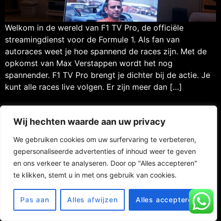
Welkom in de wereld van F1 TV Pro, de officiële
streamingdienst voor de Formule 1. Als fan van
autoraces weet je hoe spannend de races zijn. Met de
opkomst van Max Verstappen wordt het nog
spannender. F1 TV Pro brengt je dichter bij de actie. Je
kunt alle races live volgen. Er zijn meer dan […]
Wij hechten waarde aan uw privacy
Contact
FAQ
Privacy Policy
We gebruiken cookies om uw surfervaring te verbeteren,
Website Terms of Use
RETURN POLICY
gepersonaliseerde advertenties of inhoud weer te geven
© 2025 Totaaliptv / Address : Aelbert Cuypstraat 14, 7944 CL
en ons verkeer te analyseren. Door op "Alles accepteren"
Meppel, Netherlands /
support@totaaliptv.com
te klikken, stemt u in met ons gebruik van cookies.
Pas aan
Alles afwijzen
Alles accepteren