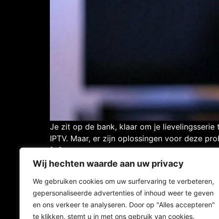
Je zit op de bank, klaar om je lievelingsseri
IPTV. Maar, er zijn oplossingen voor deze prob
[…]
Wij hechten waarde aan uw privacy
We gebruiken cookies om uw surfervaring te verbeteren,
Contact
gepersonaliseerde advertenties of inhoud weer te geven
en ons verkeer te analyseren. Door op "Alles accepteren"
© 2025 Totaaliptv / A
te klikken, stemt u in met ons gebruik van cookies.